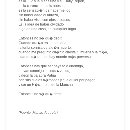
es la T. V. y la Magazine y su Daily Report,
es la carencia en mis huesos,
es la sensaci�n de haberme ido
sin haber dado el abrazo,
sin haber visto con ojos precisos.
Es la idea de haber olvidado
algo en una casa, en cualquier lugar.
Entonces no s� qu� decir.
Cuando ara�a en la memoria
la lenta sonrisa de alg�n muerto,
cuando me pregunto cu�nto cuesta tu muerte y la m�a,
cuando s� que no hay muerte m�s perversa.
Entonces hay que ser payaso o enemigo,
no van conmigo los equ�vocos,
y decir la palabra Patria
con sus suelos h�medos y el alquiler por pagar,
y ser un H�ctor o el de la Mancha.
Entonces no s� qu� decir.
(Fuente: Manlio Argueta)