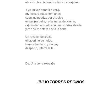
el cerco, las piedras, los troncos ca�dos.
Y yo tal vez tranquilo ver�
c�mo sus frutas hermanas
caen, golpeadas por el dulce
empuj�n del sol o la fuerza del viento,
c�mo dan al suelo con una sonrisa abierta
y con su fe entera hacia la tierra.
Un rayo tenue cruza
el laberinto de hojas.
Hemos hablado y me voy
despacio, intacta la fe.
De:
Una tierra extra�a
JULIO TORRES RECINOS