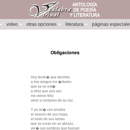
video
otras opciones
literatura
páginas especiale
Obligaciones
Hoy tendr� que decirles
a mis amigos los �rboles
que ya no est�;
a ellos que una vez
me vieron feliz
venir a contarles de su voz.
Y yo oir� con envidia
el susurro de sus hojas,
el ruido de sus ramas
que se rozan en un abrazo,
ver� sus sombras que buscan