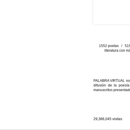
1552 poetas / 519 
literatura con m
PALABRA VIRTUAL no per
difusión de la poesía
manuscritos presentado
29,386,045
visitas