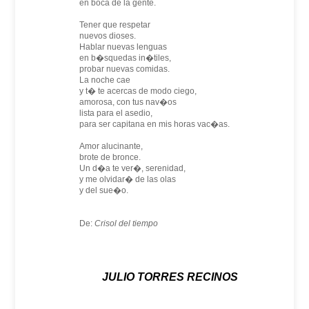
en boca de la gente.
Tener que respetar
nuevos dioses.
Hablar nuevas lenguas
en b�squedas in�tiles,
probar nuevas comidas.
La noche cae
y t� te acercas de modo ciego,
amorosa, con tus nav�os
lista para el asedio,
para ser capitana en mis horas vac�as.
Amor alucinante,
brote de bronce.
Un d�a te ver�, serenidad,
y me olvidar� de las olas
y del sue�o.
De:
Crisol del tiempo
JULIO TORRES RECINOS