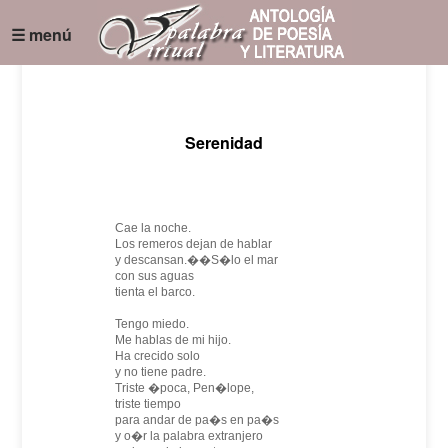
☰ menú
Serenidad
Cae la noche.
Los remeros dejan de hablar
y descansan.��S�lo el mar
con sus aguas
tienta el barco.
Tengo miedo.
Me hablas de mi hijo.
Ha crecido solo
y no tiene padre.
Triste �poca, Pen�lope,
triste tiempo
para andar de pa�s en pa�s
y o�r la palabra extranjero