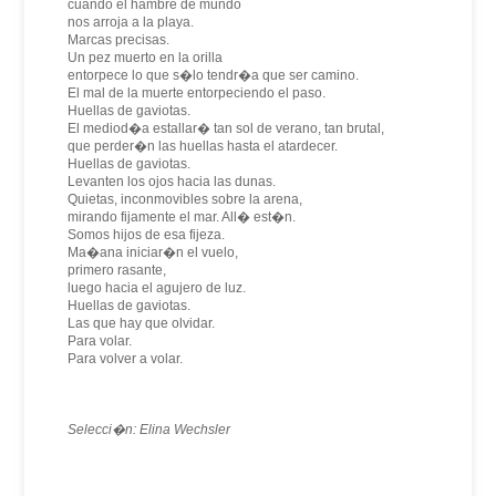
cuando el hambre de mundo
nos arroja a la playa.
Marcas precisas.
Un pez muerto en la orilla
entorpece lo que s�lo tendr�a que ser camino.
El mal de la muerte entorpeciendo el paso.
Huellas de gaviotas.
El mediod�a estallar� tan sol de verano, tan brutal,
que perder�n las huellas hasta el atardecer.
Huellas de gaviotas.
Levanten los ojos hacia las dunas.
Quietas, inconmovibles sobre la arena,
mirando fijamente el mar. All� est�n.
Somos hijos de esa fijeza.
Ma�ana iniciar�n el vuelo,
primero rasante,
luego hacia el agujero de luz.
Huellas de gaviotas.
Las que hay que olvidar.
Para volar.
Para volver a volar.
Selecci�n: Elina Wechsler