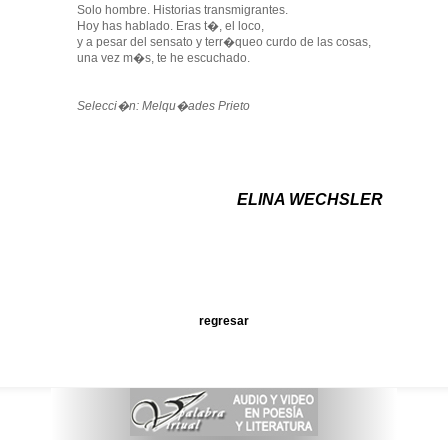
Solo hombre. Historias transmigrantes.
Hoy has hablado. Eras t�, el loco,
y a pesar del sensato y terr�queo curdo de las cosas,
una vez m�s, te he escuchado.
Selecci�n: Melqu�ades Prieto
ELINA WECHSLER
regresar