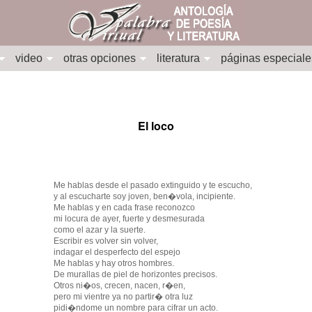
video
otras opciones
literatura
páginas especiale
El loco
Me hablas desde el pasado extinguido y te escucho,
y al escucharte soy joven, ben�vola, incipiente.
Me hablas y en cada frase reconozco
mi locura de ayer, fuerte y desmesurada
como el azar y la suerte.
Escribir es volver sin volver,
indagar el desperfecto del espejo
Me hablas y hay otros hombres.
De murallas de piel de horizontes precisos.
Otros ni�os, crecen, nacen, r�en,
pero mi vientre ya no partir� otra luz
pidi�ndome un nombre para cifrar un acto.