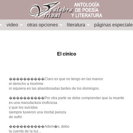
video
otras opciones
literatura
páginas especiale
El cínico
����������Claro es que no tengo en las manos
el derecho a morirme
ni siquiera en las abandonadas tardes de los domingos.
����������Por otra parte se debe comprender que la muerte
es una manufactura inoficiosa
y que los suicidas
siempre tuvieron una mortal pereza
de sufrir.
����������Adem�s, debo
la cuenta de la luz...