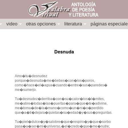
video
otras opciones
literatura
páginas especiale
Desnuda
Amo�tu�desnudez
porque�desnuda�me�bebes�con�los�poros,
como�hace�el�agua�cuando�entre�sus�paredes�
me�sumerjo.
Tu�desnudez�derriba�con�su�calor�los�l�mites,
me�abre�todas�las�puertas�para�que�te�adivine,
me�toma�de�la�mano�como�un�ni�o�perdido
que�a�ti�dejara�quietas�su�edad�y�sus�preguntas.
Tu�piel�dulce�y�salobre�que�respiro�y�que�sorbo
pasa�a�ser�mi�universo,�el�credo�que�me�nutre;