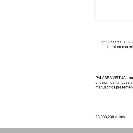
1552 poetas / 519 
literatura con m
PALABRA VIRTUAL no per
difusión de la poesía
manuscritos presentado
29,388,238
visitas