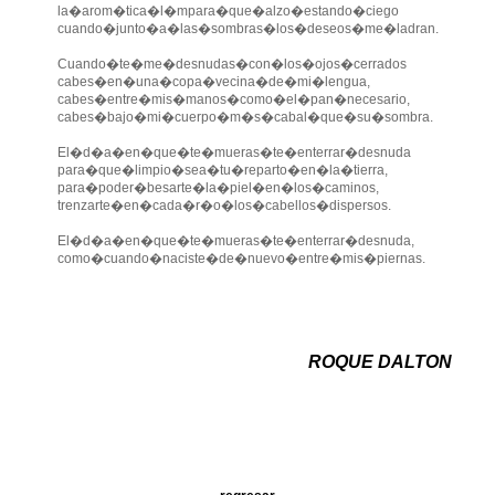
la�arom�tica�l�mpara�que�alzo�estando�ciego
cuando�junto�a�las�sombras�los�deseos�me�ladran.
Cuando�te�me�desnudas�con�los�ojos�cerrados
cabes�en�una�copa�vecina�de�mi�lengua,
cabes�entre�mis�manos�como�el�pan�necesario,
cabes�bajo�mi�cuerpo�m�s�cabal�que�su�sombra.
El�d�a�en�que�te�mueras�te�enterrar�desnuda
para�que�limpio�sea�tu�reparto�en�la�tierra,
para�poder�besarte�la�piel�en�los�caminos,
trenzarte�en�cada�r�o�los�cabellos�dispersos.
El�d�a�en�que�te�mueras�te�enterrar�desnuda,
como�cuando�naciste�de�nuevo�entre�mis�piernas.
ROQUE DALTON