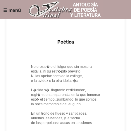
☰ menú
Poética
No eres s�lo el fulgor que sin mesura
estalla, ni su estr�pito previsto.
Ni las apelaciones de la esfinge,
o la avidez o la otra idolatr�a.
L�cida s�, flagrante certidumbre,
regi�n de transparencia en la que inmerso
est� el tiempo, zumbando, lo que somos,
la boca memorable del augurio.
En un trono de hueso y santidades,
abiertas las heridas, y la flecha
de las perpetuas causas en las sienes.