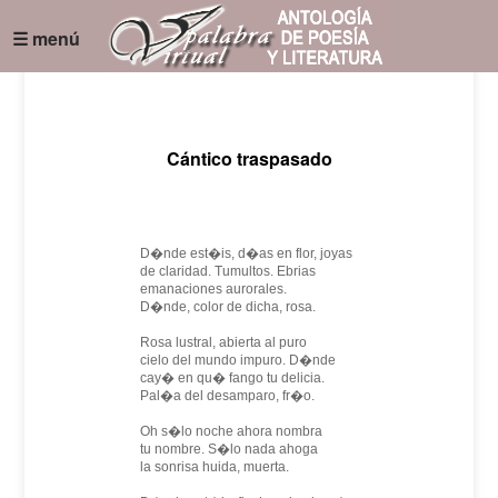
☰ menú
Cántico traspasado
D�nde est�is, d�as en flor, joyas
de claridad. Tumultos. Ebrias
emanaciones aurorales.
D�nde, color de dicha, rosa.
Rosa lustral, abierta al puro
cielo del mundo impuro. D�nde
cay� en qu� fango tu delicia.
Pal�a del desamparo, fr�o.
Oh s�lo noche ahora nombra
tu nombre. S�lo nada ahoga
la sonrisa huida, muerta.