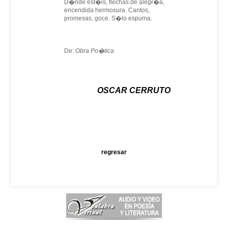
D�nde est�is, flechas de alegr�a,
encendida hermosura. Cantos,
promesas, goce. S�lo espuma.
De:
Obra Po�tica
OSCAR CERRUTO
regresar