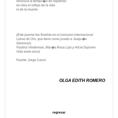
renuncia la tentaci�n de repetirse/
no mira el reflejo de la vida
ni de la muerte.
(Este poema fue finalista en el concurso internacional
Letras de Oro, que tiene como jurado a Joaqu�n
Giannuzzi,
Paulina Vinderman, Mar�a Rosa Lojo y Alicia Dujovne
Ortiz entre otros)
Fuente: Jorge Carrol
OLGA EDITH ROMERO
regresar