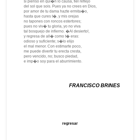
si pienso en qui�n lo causa, fiel reflejo
del sol que sois. Pues ya no crees en Dios,
por amor de tu dama hazte ermita�o,
hasta que cures t�, y mis orejas
no tapones con roncos estertores;
pues no viv� tu gloria, yo no viva
tal bosquejo de infierno. �Al desierto!,
y regresa de all� como t� eras:
odioso y suficiente; s�lo elijo
el mal menor. Con estimarte poco,
me puede divertir tu erecta cresta,
pero vencido, no; busco piedad,
e imp�o soy para el aburrimiento.
FRANCISCO BRINES
regresar