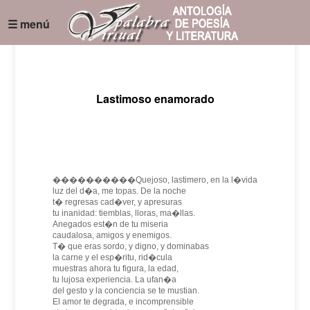
☰ menú
Lastimoso enamorado
����������Quejoso, lastimero, en la l�vida
luz del d�a, me topas. De la noche
t� regresas cad�ver, y apresuras
tu inanidad: tiemblas, lloras, ma�llas.
Anegados est�n de tu miseria
caudalosa, amigos y enemigos.
T� que eras sordo, y digno, y dominabas
la carne y el esp�ritu, rid�cula
muestras ahora tu figura, la edad,
tu lujosa experiencia. La ufan�a
del gesto y la conciencia se te mustian.
El amor te degrada, e incomprensible