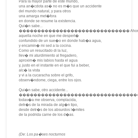
Para la mayor parte de este mundo,
una an�cdota as� no es m�s que un accidente
del mundo natural, y para otros
una amarga met�fora
en donde se resume la existencia.
Qui�n sabe...
������������������������������ Ahora r
aquella noche en que me despert�
confundido de un sue�o en donde hab�a agua,
y encamin� mi sed a la cocina.
Como un resucitado di la luz,
llev� mi aturdimiento al fregadero,
aproxim� mis labios hasta el agua
y, justo en el instante en el que fui a beber,
alc� la vista
y vi a la cucaracha sobre el grifo,
observ�ndome, ciega, entre los ojos.
Qui�n sabe, otro accidente...
�������������������������������������
todav�a me observa, complacida,
detr�s de la mirada de alg�n tipo,
desde detr�s de los absurdos l�mites
de la podrida carne de los d�as.
(De: Los pa�ses nocturnos