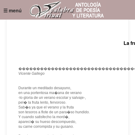
☰ menú
La f
��������������������������������
Vicente Gallego
Durante un meditado desayuno,
en una portentosa ma�ana de verano
-lo gloria de un verano escolar y salvaje-,
pel� la fruta lento, fervoroso.
Sab�a ya que el verano y la fruta
son tesoros a flote de un para�so hundido.
Y cuando satisfecho la mord�,
apareci� su hueso descompuesto,
su carne corrompida y su gusano.