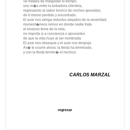
Se trataba de malgastar el tiempo,
uno m�s entre la turbadora clientela,
regresando al sabor bronco de noches apuradas,
de ti mismo perdido y encontrado.
El azar nos otorga reductos alejados de la severidad,
moment�neos reinos en donde nadie trata
el enojoso tema de la vida,
no importa si a conciencia o ignorantes
de que la vida huye al ser nombrada.
El azar nos obsequia y el azar nos despoja.
As� te ocurre ahora: la fiesta ha terminado,
y con la fiesta termin� el hechizo.
CARLOS MARZAL
regresar