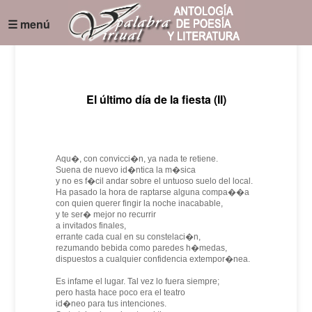
☰ menú
El último día de la fiesta (II)
Aqu�, con convicci�n, ya nada te retiene.
Suena de nuevo id�ntica la m�sica
y no es f�cil andar sobre el untuoso suelo del local.
Ha pasado la hora de raptarse alguna compa��a
con quien querer fingir la noche inacabable,
y te ser� mejor no recurrir
a invitados finales,
errante cada cual en su constelaci�n,
rezumando bebida como paredes h�medas,
dispuestos a cualquier confidencia extempor�nea.
Es infame el lugar. Tal vez lo fuera siempre;
pero hasta hace poco era el teatro
id�neo para tus intenciones.