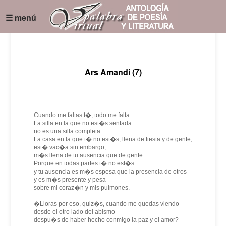
☰ menú
Ars Amandi (7)
Cuando me faltas t�, todo me falta.
La silla en la que no est�s sentada
no es una silla completa.
La casa en la que t� no est�s, llena de fiesta y de gente,
est� vac�a sin embargo,
m�s llena de tu ausencia que de gente.
Porque en todas partes t� no est�s
y tu ausencia es m�s espesa que la presencia de otros
y es m�s presente y pesa
sobre mi coraz�n y mis pulmones.
�Lloras por eso, quiz�s, cuando me quedas viendo
desde el otro lado del abismo
despu�s de haber hecho conmigo la paz y el amor?