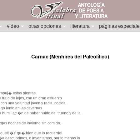
video
otras opciones
literatura
páginas especiale
Carnac (Menhires del Paleolítico)
empuj� estas piedras,
as trajo de lejos, con un gran esfuerzo
con una voluntad joven y recia, cocida
uego lento en las cavernas
 humillaci�n de haber huido del trueno y de la
rgas noches de invierno sin comida.
el! �Y qu� bien que lo recuerdo!
a descubrimos, o inventamos, por lo menos la