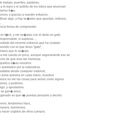
e trabajo, puentes, palabras,
 lo lejos o el aullido de los lobos que anuncian
erno fr�o.
tonces, y gracias a nuestro esfuerzo,
ifican algo, y hay se�ales que apuntan, indicios,
,
ncia forma de comprender.
 es f�cil, y me se�alas con el dedo un gato.
rresponsable, si supieras...,
cordarte del enorme esfuerzo que ha costado
sonido con el que dices "gato",
 mano que lo se�ala.
 me cuesta un poco, aunque seguramente eso se
ho de que eres tan hermosa.
uellos d�as nosotros
sediados por la naturaleza.
altaba desde cualquier matorral,
rma asesina en cada mano, nosotros
s no ver las cosas para verlas como signos.
os, y pudimos.
sgo, y apostamos.
 se gan� poco,
a ganado es que t� puedas pensarlo y decirlo.
erno, tendremos hijos,
mavera, moriremos,
a nacer cogidos de otros cuerpos.