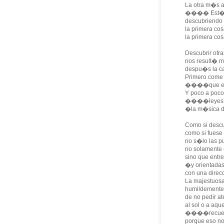
La otra m�s al
���� Est�
descubriendo
la primera co
la primera co
Descubrir otr
nos result� m
despu�s la ca
Primero come 
����que es 
Y poco a poc
����leyes
�la m�sica de
Como si descu
como si fuese 
no s�lo las pu
no solamente 
sino que entr
�y orientadas
con una dire
La majestuosa
humildemente s
de no pedir a
al sol o a aqu
����recue
porque eso no