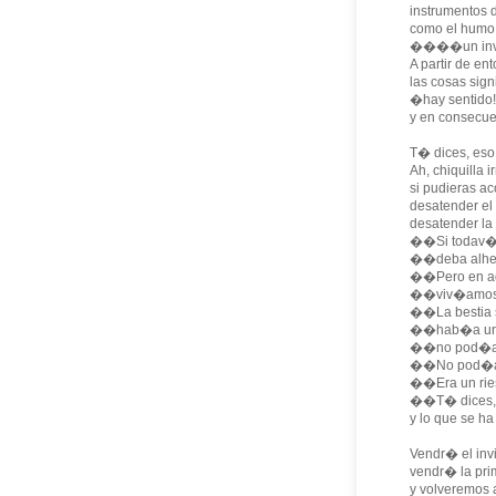
instrumentos d
como el humo a
����un invi
A partir de en
las cosas sign
�hay sentido!
y en consecue
T� dices, eso
Ah, chiquilla i
si pudieras a
desatender el 
desatender la
��Si todav�a
��deba alhec
��Pero en aq
��viv�amos a
��La bestia s
��hab�a un a
��no pod�amo
��No pod�am
��Era un rie
��T� dices,
y lo que se h
Vendr� el invi
vendr� la pri
y volveremos 