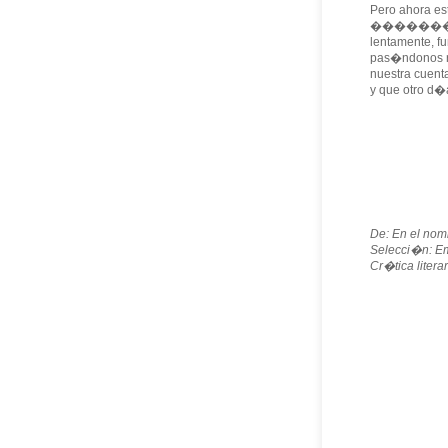
Pero ahora es
��������
lentamente, f
pas�ndonos re
nuestra cuenta
y que otro d
De: En el nom
Selecci�n: 
Cr�tica literar