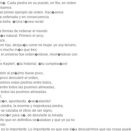
l�. Cada piedra en su puesto, en fila, en orden.
bamos
 el primer ejemplo de orden. Hac�amos
sa ordenada y en consecuencia
sa bella: �Una l�nea recta!
as formas de ordenar el mundo
�s natural: Primero el arco,
za...
mi hijo, despu�s come mi mujer, yo soy tercero,
mucho m�s que tres.
o el universo fue orden�ndose, movi�ndose con
,
 Kepler!, �la historia!, �tu cumplea�os!
brir al pr�jimo fuese poco,
poco descubrir el orden,
simos estas piedras entre todos,
entre todos las pusimos alineadas,
e todos las pusimos alineadas
!,
cci�n, apuntando, �se�alando!
 piedra, la enorme y majestuosa piedra,
e calzaba el oficio de ser signo,
tenci�n para s�, de desviarte la mirada
ello que en definitiva se�alaban y que yo ya no
rdo
 es lo importante. Lo importante es que ese d�a descubrimos que las cosas pued