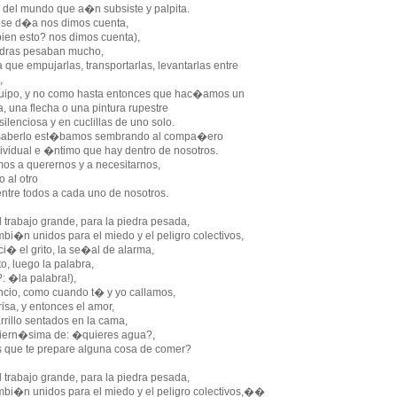
l mundo que a�n subsiste y palpita.
ese d�a nos dimos cuenta,
ien esto? nos dimos cuenta),
edras pesaban mucho,
que empujarlas, transportarlas, levantarlas entre
,
quipo, y no como hasta entonces que hac�amos un
na flecha o una pintura rupestre
silenciosa y en cuclillas de uno solo.
 saberlo est�bamos sembrando al compa�ero
ividual e �ntimo que hay dentro de nosotros.
s a querernos y a necesitarnos,
o al otro
entre todos a cada uno de nosotros.
 trabajo grande, para la piedra pesada,
bi�n unidos para el miedo y el peligro colectivos,
i� el grito, la se�al de alarma,
to, luego la palabra,
 �la palabra!),
encio, como cuando t� y yo callamos,
risa, y entonces el amor,
arrillo sentados en la cama,
 tiern�sima de: �quieres agua?,
 que te prepare alguna cosa de comer?
 trabajo grande, para la piedra pesada,
mbi�n unidos para el miedo y el peligro colectivos,��