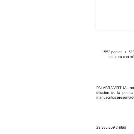
1552 poetas / 519 
literatura con m
PALABRA VIRTUAL no per
difusión de la poesía
manuscritos presentado
29,385,359
visitas