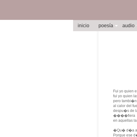
inicio
poesía
audio
Fui yo quien 
fui yo quien l
pero tambi�n 
al calor del f
despu�s de la
����fiera
en aquellas la
�Qu� d�a aqu
Porque ese d�