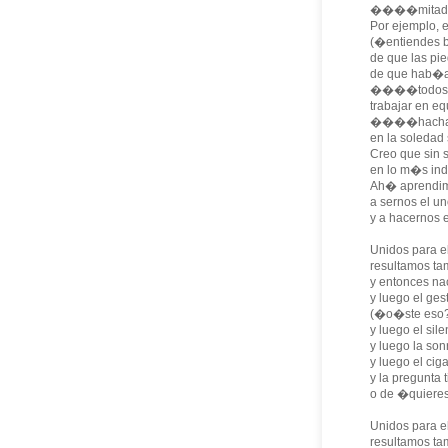
����mitad de
Por ejemplo, 
(�entiendes b
de que las pi
de que hab�a 
����todos
trabajar en e
����hacha, u
en la soledad 
Creo que sin
en lo m�s ind
Ah� aprendimo
a sernos el un
y a hacernos 
Unidos para el
resultamos tam
y entonces nac
y luego el ges
(�o�ste eso?:
y luego el sil
y luego la son
y luego el cig
y la pregunta
o de �quieres
Unidos para el
resultamos ta