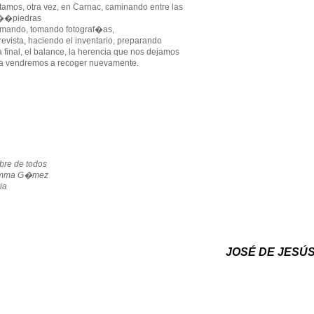
tamos, otra vez, en Carnac, caminando entre las
piedras
umando, tomando fotograf�as,
vista, haciendo el inventario, preparando
 final, el balance, la herencia que nos dejamos
�a vendremos a recoger nuevamente.
bre de todos
Emma G�mez
ia
JOSÉ DE JESÚ