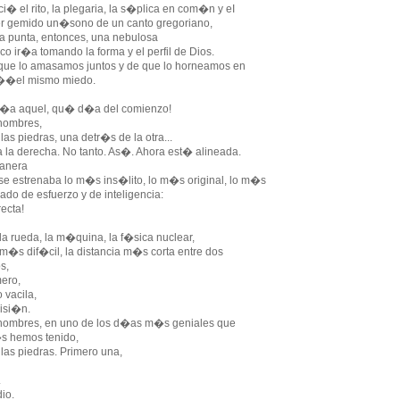
i� el rito, la plegaria, la s�plica en com�n y eI
emido un�sono de un canto gregoriano,
a punta, entonces, una nebulosa
o ir�a tomando la forma y el perfil de Dios.
 que lo amasamos juntos y de que lo horneamos en
l mismo miedo.
a aquel, qu� d�a del comienzo!
 hombres,
s piedras, una detr�s de la otra...
a la derecha. No tanto. As�. Ahora est� alineada.
nera
e estrenaba lo m�s ins�lito, lo m�s original, lo m�s
de esfuerzo y de inteligencia:
ecta!
a rueda, la m�quina, la f�sica nuclear,
 m�s dif�cil, la distancia m�s corta entre dos
s,
mero,
 vacila,
cisi�n.
 hombres, en uno de los d�as m�s geniales que
hemos tenido,
as piedras. Primero una,
.
io.