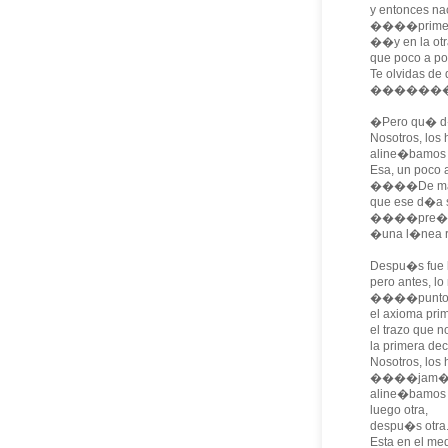
y entonces nac
����primer g
��y en la otr
que poco a poc
Te olvidas de
��������e
�Pero qu� d�
Nosotros, los
aline�bamos la
Esa, un poco 
����De ma
que ese d�a s
����pre�ado 
�una l�nea r
Despu�s fue l
pero antes, lo
����punto
el axioma pri
el trazo que no
la primera de
Nosotros, los
����jam�s 
aline�bamos l
luego otra,
despu�s otra
Esta en el med