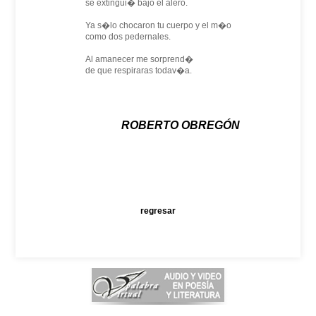
se extingui� bajo el alero.
Ya s�lo chocaron tu cuerpo y el m�o
como dos pedernales.
Al amanecer me sorprend�
de que respiraras todav�a.
ROBERTO OBREGÓN
regresar