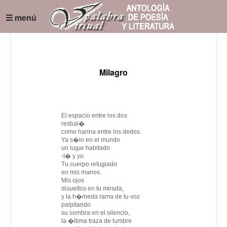
☰ menú
Milagro
El espacio entre los dos
resbal�
como harina entre los dedos.
Ya s�lo en el mundo
un lugar habitado
-t� y yo.
Tu cuerpo refugiado
en mis manos.
Mis ojos
disueltos en tu mirada,
y la h�meda rama de tu voz
palpitando
su sombra en el silencio,
la �ltima traza de lumbre