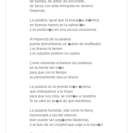
de trampa, de alfiler, de escondite,
de lanza con unta remojada en veneno.
Depende.
La palabra, igual que la energ�a at�mica,
en buenas manos es la salvaci�n
y es perdici�n en una oscura conciencia.
Al impancto de la palabra
puede derrumbarse un �dolo de multitudes.
Los tiranos le temen
y el culpable prefiere no usarla.
Como monedas echamos las palabras
en la mente del ni�o
para que con el tiempo
su pensamiento sea un tesoro.
La palabra es la prenda m�s �ntima
que entregamos a la mujer
para que nos crea, se conf�e a nosotros.
Si se udre es se�al de que mentimos.
La palabra humeda, vital como la tierra,
murmurada a ras del silencio,
bien puede ser ung�ento libidinoso,
o el lazo de un complot que urge a la naci�n.