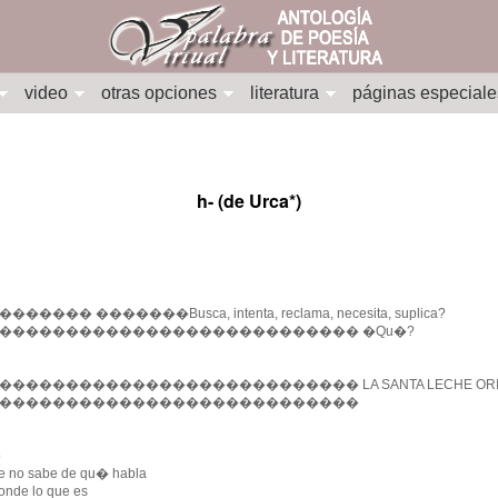
video
otras opciones
literatura
páginas especiale
h- (de Urca*)
����� �������Busca, intenta, reclama, necesita, suplica?
��������������������������� �Qu�?
��������������������������� LA SANTA LECHE ORIG
���������������������������
o
e no sabe de qu� habla
onde lo que es