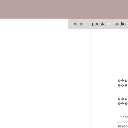
inicio
poesía
audio
�����
���
���
���
En es
aunqu
se esc