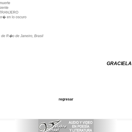
 muerte
siente
XTRANJERO
r� en lo oscuro
o de R�o de Janeiro, Brasil
GRACIELA
regresar