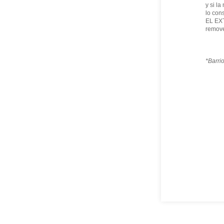
y si la
lo con
EL E
remove
*Barri