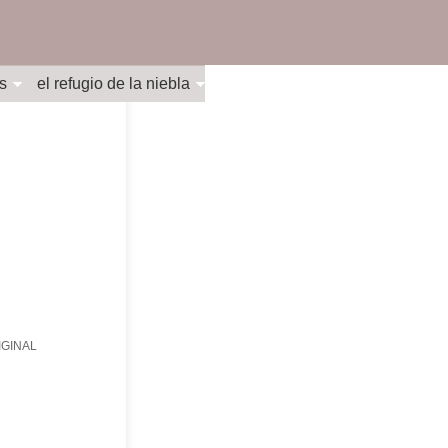
s
el refugio de la niebla
INAL