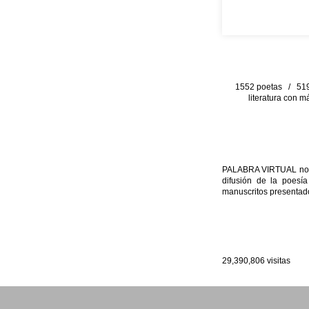
1552 poetas / 519 
literatura con m
PALABRA VIRTUAL no per
difusión de la poesía
manuscritos presentado
29,390,806
visitas