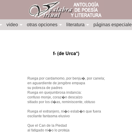
video
otras opciones
literatura
páginas especiale
f- (de Urca*)
Ruega por cardamomo, por benju�, por canela;
en aguardiente de jengibre empapa
su pobreza de padres
Ruega en quejumbrosa instancia:
confuso monje, coraz�n descalzo
sitiado por los d�as, reminiscente, obtuso
Ruega el extranjero, ni�o eslab�n que fuera
oscilante fantasma elusivo
Que el Can de la Piedad
al fatigado ni�o lo proteja