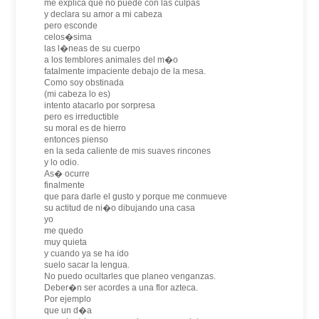
me explica que no puede con las culpas
y declara su amor a mi cabeza
pero esconde
celos�sima
las l�neas de su cuerpo
a los temblores animales del m�o
fatalmente impaciente debajo de la mesa.
Como soy obstinada
(mi cabeza lo es)
intento atacarlo por sorpresa
pero es irreductible
su moral es de hierro
entonces pienso
en la seda caliente de mis suaves rincones
y lo odio.
As� ocurre
finalmente
que para darle el gusto y porque me conmueve
su actitud de ni�o dibujando una casa
yo
me quedo
muy quieta
y cuando ya se ha ido
suelo sacar la lengua.
No puedo ocultarles que planeo venganzas.
Deber�n ser acordes a una flor azteca.
Por ejemplo
que un d�a