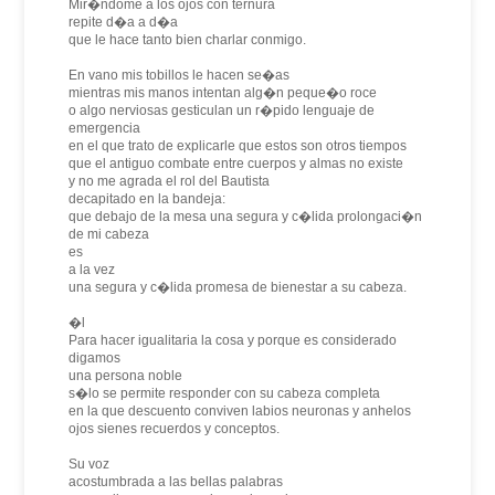
Mir�ndome a los ojos con ternura
repite d�a a d�a
que le hace tanto bien charlar conmigo.
En vano mis tobillos le hacen se�as
mientras mis manos intentan alg�n peque�o roce
o algo nerviosas gesticulan un r�pido lenguaje de
emergencia
en el que trato de explicarle que estos son otros tiempos
que el antiguo combate entre cuerpos y almas no existe
y no me agrada el rol del Bautista
decapitado en la bandeja:
que debajo de la mesa una segura y c�lida prolongaci�n
de mi cabeza
es
a la vez
una segura y c�lida promesa de bienestar a su cabeza.
�l
Para hacer igualitaria la cosa y porque es considerado
digamos
una persona noble
s�lo se permite responder con su cabeza completa
en la que descuento conviven labios neuronas y anhelos
ojos sienes recuerdos y conceptos.
Su voz
acostumbrada a las bellas palabras