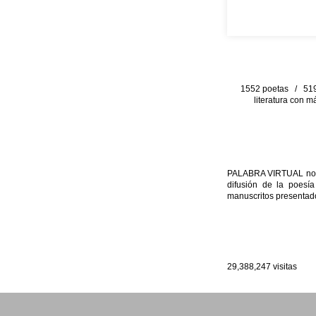
1552 poetas / 519 
literatura con m
PALABRA VIRTUAL no per
difusión de la poesía
manuscritos presentado
29,388,247
visitas