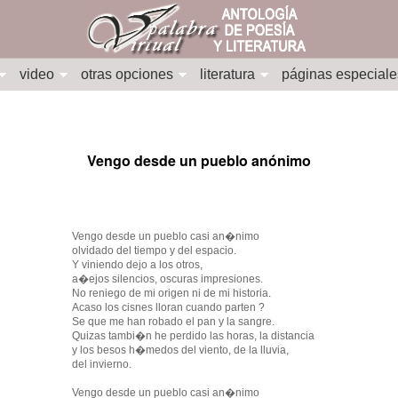
video
otras opciones
literatura
páginas especiale
Vengo desde un pueblo anónimo
Vengo desde un pueblo casi an�nimo
olvidado del tiempo y del espacio.
Y viniendo dejo a los otros,
a�ejos silencios, oscuras impresiones.
No reniego de mi origen ni de mi historia.
Acaso los cisnes lloran cuando parten ?
Se que me han robado el pan y la sangre.
Quizas tambi�n he perdido las horas, la distancia
y los besos h�medos del viento, de la lluvia,
del invierno.
Vengo desde un pueblo casi an�nimo