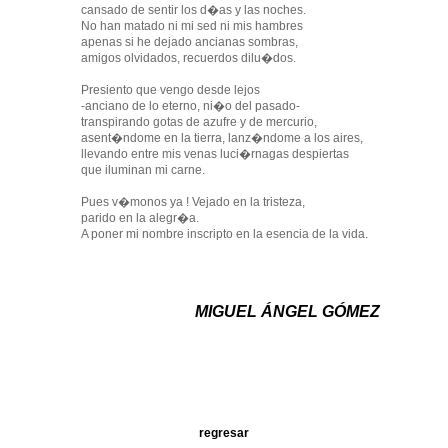
cansado de sentir los d�as y las noches.
No han matado ni mi sed ni mis hambres
apenas si he dejado ancianas sombras,
amigos olvidados, recuerdos dilu�dos.
Presiento que vengo desde lejos
-anciano de lo eterno, ni�o del pasado-
transpirando gotas de azufre y de mercurio,
asent�ndome en la tierra, lanz�ndome a los aires,
llevando entre mis venas luci�rnagas despiertas
que iluminan mi carne.
Pues v�monos ya ! Vejado en la tristeza,
parido en la alegr�a.
A poner mi nombre inscripto en la esencia de la vida.
MIGUEL ÁNGEL GÓMEZ
regresar