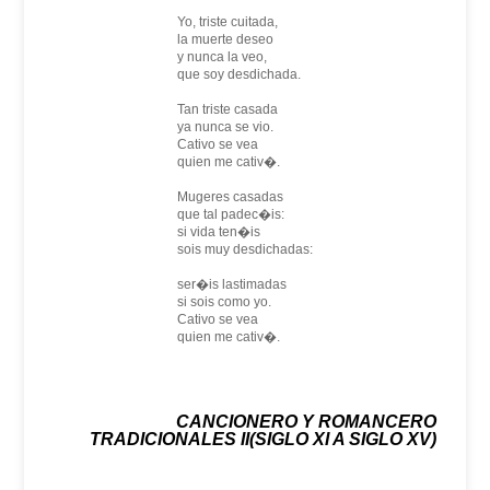
Yo, triste cuitada,
la muerte deseo
y nunca la veo,
que soy desdichada.
Tan triste casada
ya nunca se vio.
Cativo se vea
quien me cativ�.
Mugeres casadas
que tal padec�is:
si vida ten�is
sois muy desdichadas:
ser�is lastimadas
si sois como yo.
Cativo se vea
quien me cativ�.
CANCIONERO Y ROMANCERO
TRADICIONALES II(SIGLO XI A SIGLO XV)