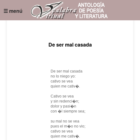
☰ menú
De ser mal casada
De ser mal casada
no lo niego yo:
cativo se vea
quien me cativ�.
Cativo se vea
y sin redenci�n;
dolor y pasi�n
con �l siempre sea;
su mal no se vea
pues el m�o no vio;
cativo se vea
quien me cativ�.