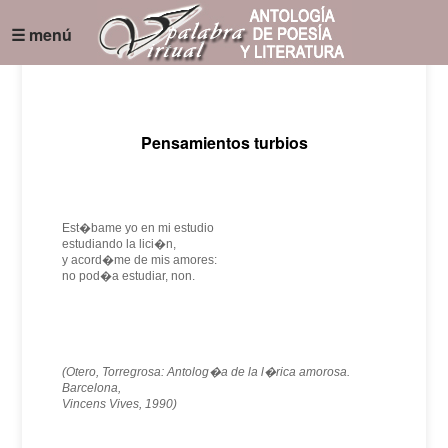
☰ menú
Pensamientos turbios
Est�bame yo en mi estudio
estudiando la lici�n,
y acord�me de mis amores:
no pod�a estudiar, non.
(Otero, Torregrosa: Antolog�a de la l�rica amorosa.
Barcelona,
Vincens Vives, 1990)