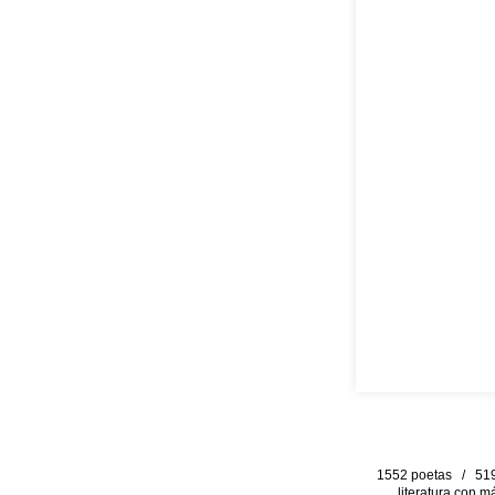
1552 poetas / 519 
literatura con m