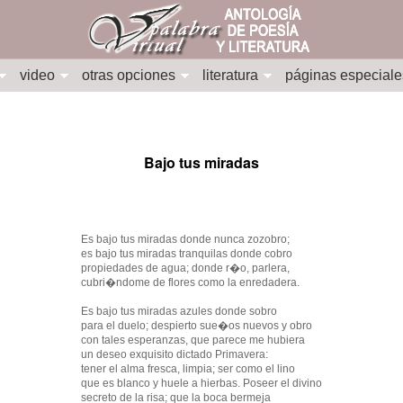
video
otras opciones
literatura
páginas especiale
Bajo tus miradas
Es bajo tus miradas donde nunca zozobro;
es bajo tus miradas tranquilas donde cobro
propiedades de agua; donde r�o, parlera,
cubri�ndome de flores como la enredadera.
Es bajo tus miradas azules donde sobro
para el duelo; despierto sue�os nuevos y obro
con tales esperanzas, que parece me hubiera
un deseo exquisito dictado Primavera:
tener el alma fresca, limpia; ser como el lino
que es blanco y huele a hierbas. Poseer el divino
secreto de la risa; que la boca bermeja