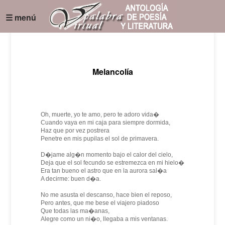
☰ menú
Melancolía
Oh, muerte, yo te amo, pero te adoro vida�
Cuando vaya en mi caja para siempre dormida,
Haz que por vez postrera
Penetre en mis pupilas el sol de primavera.
D�jame alg�n momento bajo el calor del cielo,
Deja que el sol fecundo se estremezca en mi hielo�
Era tan bueno el astro que en la aurora sal�a
A decirme: buen d�a.
No me asusta el descanso, hace bien el reposo,
Pero antes, que me bese el viajero piadoso
Que todas las ma�anas,
Alegre como un ni�o, llegaba a mis ventanas.