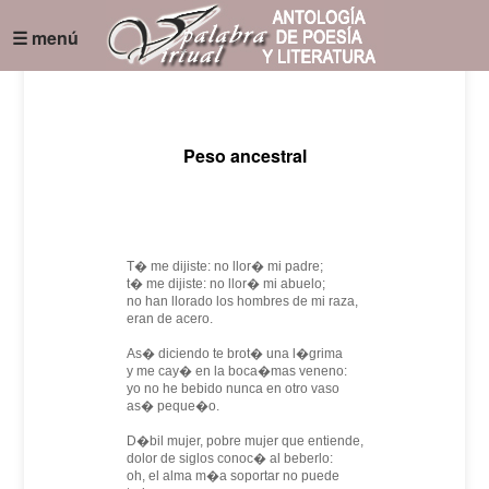
☰ menú
Peso ancestral
T� me dijiste: no llor� mi padre;
t� me dijiste: no llor� mi abuelo;
no han llorado los hombres de mi raza,
eran de acero.
As� diciendo te brot� una l�grima
y me cay� en la boca�mas veneno:
yo no he bebido nunca en otro vaso
as� peque�o.
D�bil mujer, pobre mujer que entiende,
dolor de siglos conoc� al beberlo:
oh, el alma m�a soportar no puede