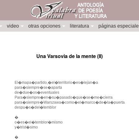
video
otras opciones
literatura
páginas especiale
Una Varsovia de la mente (II)
El�mapa�partido,�el�territorio�es�lejan�a
para�siempre�se�aparta
de�due�os�eventuales
Para�siempre�en�su�pasado�que�se�me�cierra
para�siempre�Warszawa�como�el�marco�de�la�puerta
despu�s�del�temblor
�
o�es�el�temblor�mismo
y�trist�simo
�