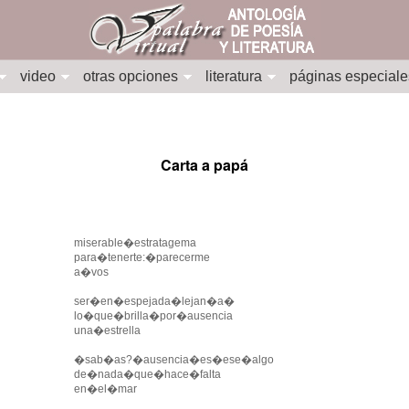
video
otras opciones
literatura
páginas especiale
Carta a papá
miserable�estratagema
para�tenerte:�parecerme
a�vos
ser�en�espejada�lejan�a�
lo�que�brilla�por�ausencia
una�estrella
�sab�as?�ausencia�es�ese�algo
de�nada�que�hace�falta
en�el�mar