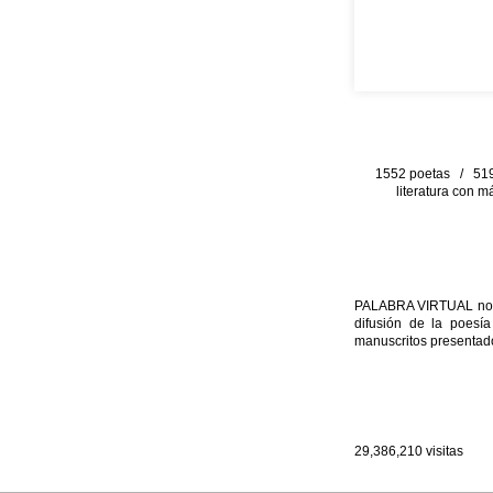
1552 poetas / 519 
literatura con m
PALABRA VIRTUAL no per
difusión de la poesía
manuscritos presentado
29,386,210
visitas