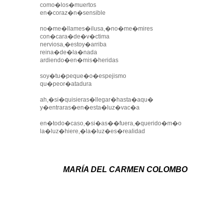
como�los�muertos
en�coraz�n�sensible
no�me�llames�ilusa,�no�me�mires
con�cara�de�v�ctima
nerviosa,�estoy�arriba
reina�de�la�nada
ardiendo�en�mis�heridas
soy�tu�peque�o�espejismo
qu�peor�atadura
ah,�si�quisieras�llegar�hasta�aqu�
y�entraras�en�esta�luz�vac�a
en�todo�caso,�si�as��fuera,�querido�m�o
la�luz�hiere,�la�luz�es�realidad
MARÍA DEL CARMEN COLOMBO