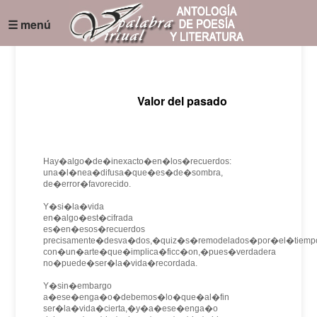
☰ menú
Valor del pasado
Hay�algo�de�inexacto�en�los�recuerdos:
una�l�nea�difusa�que�es�de�sombra,
de�error�favorecido.
Y�si�la�vida
en�algo�est�cifrada
es�en�esos�recuerdos
precisamente�desva�dos,�quiz�s�remodelados�por�el�tiemp
con�un�arte�que�implica�ficc�on,�pues�verdadera
no�puede�ser�la�vida�recordada.
Y�sin�embargo
a�ese�enga�o�debemos�lo�que�al�fin
ser�la�vida�cierta,�y�a�ese�enga�o