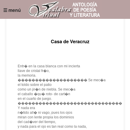
☰ menú
Casa de Veracruz
Entr� en la casa blanca con mi incierta
llave de cristal fr�o,
la memoria.
�������������������� Se mec�a
el toldo sobre el patio
como un jir�n de niebla. Se mec�a
el caballo �qu� roto- de cart�n
en el cuarto de juego.
������������������������������
Y nada era
n�tido all� ni vago, pues los ojos
miran con lente propia los dominios
del cad�ver del tiempo,
y nada para el ojo es tan real como la nada,