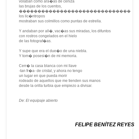
volaban como ara�as de ceniza
las brujas de los cuentos,
������������������������������
los lic�ntropos
mostraban sus colmillos como puntas de estrella.
Y andaban por all�, vac�as sus miradas, los difuntos
con rostros congelados en el hielo
de las fotograf�as.
Y supe que era el due�o de una niebla.
Y tom� posesi�n de mi memoria.
Cerr� la casa blanca con mi llave
-tan fr�a- de cristal, y ahora no tengo
un lugar en que pueda morir
rodeado de aquellos que me tienden sus manos
desde la orilla turbia que empiezo a divisar.
De: El equipaje abierto
FELIPE BENÍTEZ REYES