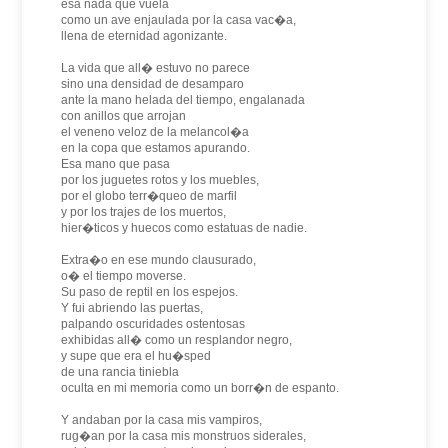
esa nada que vuela
como un ave enjaulada por la casa vac�a,
llena de eternidad agonizante.
La vida que all� estuvo no parece
sino una densidad de desamparo
ante la mano helada del tiempo, engalanada
con anillos que arrojan
el veneno veloz de la melancol�a
en la copa que estamos apurando.
Esa mano que pasa
por los juguetes rotos y los muebles,
por el globo terr�queo de marfil
y por los trajes de los muertos,
hier�ticos y huecos como estatuas de nadie.
Extra�o en ese mundo clausurado,
o� el tiempo moverse.
Su paso de reptil en los espejos.
Y fui abriendo las puertas,
palpando oscuridades ostentosas
exhibidas all� como un resplandor negro,
y supe que era el hu�sped
de una rancia tiniebla
oculta en mi memoria como un borr�n de espanto.
Y andaban por la casa mis vampiros,
rug�an por la casa mis monstruos siderales,