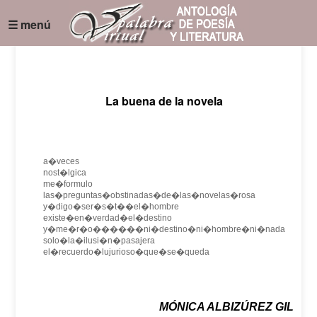
☰ menú
La buena de la novela
a�veces
nost�lgica
me�formulo
las�preguntas�obstinadas�de�las�novelas�rosa
y�digo�ser�s�t��el�hombre
existe�en�verdad�el�destino
y�me�r�o������ni�destino�ni�hombre�ni�nada
solo�la�ilusi�n�pasajera
el�recuerdo�lujurioso�que�se�queda
MÓNICA ALBIZÚREZ GIL