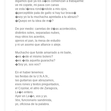
digamos que ya los a�os comienzan a trabajarme:
ve mi copete, mi pava con canas
ve esta l�nea rond�ndole a mis ojos,
�perceptible pata de gallo si hay luz brava�
�soy yo la tu muchacha apretada a tu abrazo?
�Quepo en tu idea de m�?
De por medio: carretas de d�as acontecidos,
distintos soles, separadas nubes,
muy otros los acentos,
ajenos el pan, la mesa de estudio
y ni un asomo que afiance o aleje.
Muchacho que fuiste amarrado a mi baile,
�es �ste el mismo bolero?
�es �sta aquella guaracha?
�Soy yo, sos vos?
En el haber tenemos:
las fiestas de la U.N.A.N.,
las guitarras que abrazamos,
esos rones y textos preguntados,
el Coyolar, el atrio de Zaragoza,
Le�n entero.
Ayer en Le�n, vos y yo.
Vos, funcionario sandinista,
yo, oficiosa de la palabra.