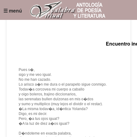
☰ menú
Encuentro in
Pues s�,
sigo y me veo igual.
No me han cazado.
Lo arisco a�n me dura o el parapeto sigue conmigo.
Todav�a corcovea mi cuerpo a caballo
y oigo boleros, trajino diccionarios,
las serenatas bullen dulzonas en mis o�dos
y sumo y multiplico (muy lejos el dividir o el restar).
�La misma todav�a, id�ntica Yolanda?
Digo, es mi decir.
Pero, �a tus ojos igual?
�A la luz de diez a�os igual?
D�ndoteme en exacta palabra,