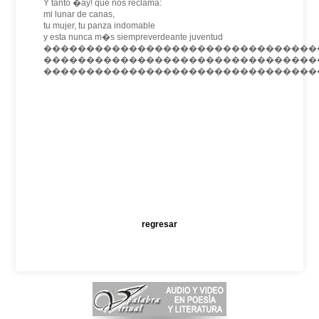
Y tanto �ay! que nos reclama:
mi lunar de canas,
tu mujer, tu panza indomable
y esta nunca m�s siempreverdeante juventud
����������������������������������
��������������������������������
���������������������������������
regresar