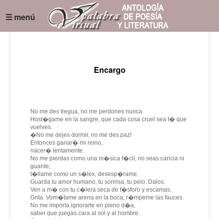
☰ menú
Encargo
No me des tregua, no me perdones nunca.
Host�game en la sangre, que cada cosa cruel sea t� que
vuelves.
�No me dejes dormir, no me des paz!
Entonces ganar� mi reino,
nacer� lentamente.
No me pierdas como una m�sica f�cil, no seas caricia ni
guante;
t�llame como un s�lex, desesp�rame.
Guarda tu amor humano, tu sonrisa, tu pelo. Dalos.
Ven a m� con tu c�lera seca de f�sforo y escamas.
Grita. Vom�tame arena en la boca, r�mpeme las fauces.
No me importa ignorarte en pleno d�a,
saber que juegas cara al sol y al hombre.