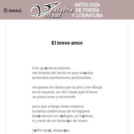
☰ menú
El breve amor
Con qu� tersa dulzura
me levanta del lecho en que so�aba
profundas plantaciones perfumadas,
me pasea los dedos por la piel y me dibuja
en el espacio, en vilo, hasta que el beso
se posa curvo y recurrente
para que a fuego lento empiece
la danza cadenciosa de la hoguera
teji�ndonos en r�fagas, en h�lices,
ir y venir de un hurac�n de humo-
(�Por qu�, despu�s,