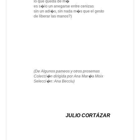
lo que queda de m�
es s�lo un anegarse entre cenizas
sin un adi�s, sin nada m�s que el gesto
de liberar las manos?)
(De Algunos pameos y otros prosemas
Colecci�n dirigida por Ana Mar�a Moix
Selecci�n: Ana Becciu)
JULIO CORTÁZAR