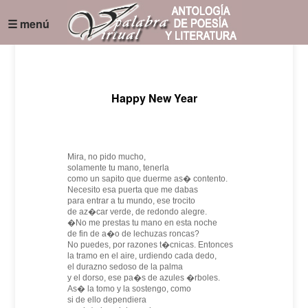
☰ menú
Happy New Year
Mira, no pido mucho,
solamente tu mano, tenerla
como un sapito que duerme as� contento.
Necesito esa puerta que me dabas
para entrar a tu mundo, ese trocito
de az�car verde, de redondo alegre.
�No me prestas tu mano en esta noche
de fin de a�o de lechuzas roncas?
No puedes, por razones t�cnicas. Entonces
la tramo en el aire, urdiendo cada dedo,
el durazno sedoso de la palma
y el dorso, ese pa�s de azules �rboles.
As� la tomo y la sostengo, como
si de ello dependiera