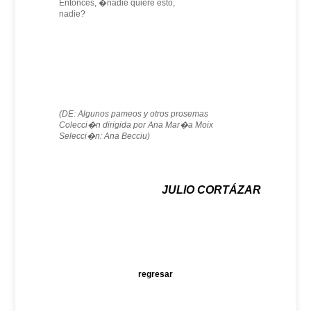
Entonces, �nadie quiere esto,
nadie?
(DE: Algunos pameos y otros prosemas
Colecci�n dirigida por Ana Mar�a Moix
Selecci�n: Ana Becciu)
JULIO CORTÁZAR
regresar