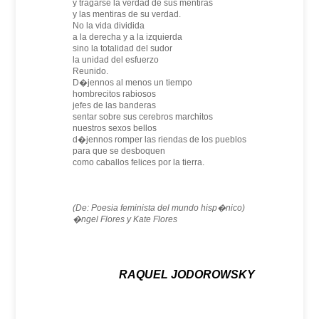
y tragarse la verdad de sus mentiras
y las mentiras de su verdad.
No la vida dividida
a la derecha y a la izquierda
sino la totalidad del sudor
la unidad del esfuerzo
Reunido.
D�jennos al menos un tiempo
hombrecitos rabiosos
jefes de las banderas
sentar sobre sus cerebros marchitos
nuestros sexos bellos
d�jennos romper las riendas de los pueblos
para que se desboquen
como caballos felices por la tierra.
(De: Poesia feminista del mundo hisp�nico)
�ngel Flores y Kate Flores
RAQUEL JODOROWSKY