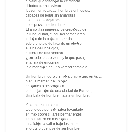
el valor que tendr�a la existencia
si todos cuantos viven
fuesen, en realidad, hombres enhiestos,
capaces de legar sin amargura
lo que todos dejamos
a los pr�ximos hombres:
El amor, las mujeres, los crep�sculos,
la luna, el mar, el sol, las sementeras,
el fr�o de la pi�a rebanada
sobre el plato de laca de un oto�o,
el alba de unos ojos,
el litoral de una sonrisa
y, en todo lo que viene y lo que pasa,
el ansia de encontrar
la dimensi�n de una verdad completa.
Un hombre muere en m� siempre que en Asia,
o en la margen de un r�o
de �frica o de Am�rica,
o en el jard�n de una ciudad de Europa,
Una bala de hombre mata a un hombre.
Y su muerte deshace
todo lo que pens� haber levantado
en m� sobre sillares permanentes:
La confianza en mis h�roes,
mi afici�n a callar bajo los pinos,
el orgullo que tuve de ser hombre