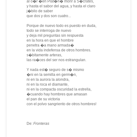
al o�r �en Plat�n� morir a S�crates,
y hasta el sabor del agua, y hasta el claro
j�bilo de saber
que dos y dos son cuatro...
Porque de nuevo todo es puesto en duda,
todo se interroga de nuevo
y deja mil preguntas sin respuesta
en la hora en que el hombre
penetra �a mano armada�
en la vida indefensa de otros hombres.
s�bitamente arteras,
las ra�ces del ser nos estrangulan.
Y nada est� seguro de s� mismo
�ni en la semilla en germ�n,
ni en la aurora la alondra,
ni en la roca el diamante,
ni en la compacta oscuridad la estrella,
�cuando hay hombres que amasan
el pan de su victoria
con el polvo sangriento de otros hombres!
De:
Fronteras