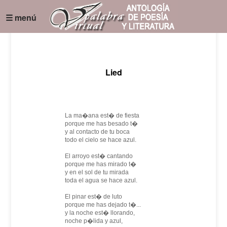
☰ menú
Lied
La ma�ana est� de fiesta
porque me has besado t�
y al contacto de tu boca
todo el cielo se hace azul.
El arroyo est� cantando
porque me has mirado t�
y en el sol de tu mirada
toda el agua se hace azul.
El pinar est� de luto
porque me has dejado t�...
y la noche est� llorando,
noche p�lida y azul,