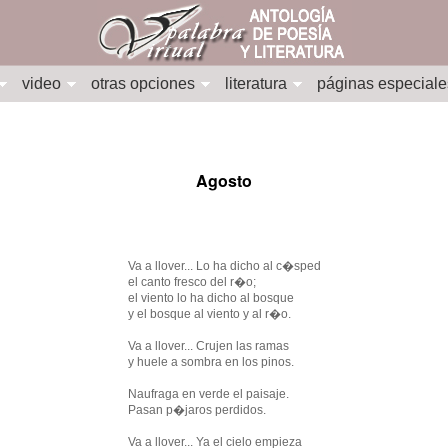
video
otras opciones
literatura
páginas especiale
Agosto
Va a llover... Lo ha dicho al c�sped
el canto fresco del r�o;
el viento lo ha dicho al bosque
y el bosque al viento y al r�o.
Va a llover... Crujen las ramas
y huele a sombra en los pinos.
Naufraga en verde el paisaje.
Pasan p�jaros perdidos.
Va a llover... Ya el cielo empieza