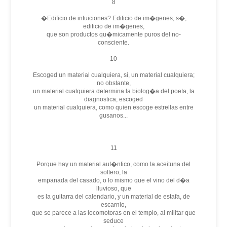
8
�Edificio de intuiciones? Edificio de im�genes, s�,
edificio de im�genes,
que son productos qu�micamente puros del no-
consciente.
10
Escoged un material cualquiera, si, un material cualquiera;
no obstante,
un material cualquiera determina la biolog�a del poeta, la
diagnostica; escoged
un material cualquiera, como quien escoge estrellas entre
gusanos...
11
Porque hay un material aut�ntico, como la aceituna del
soltero, la
empanada del casado, o lo mismo que el vino del d�a
lluvioso, que
es la guitarra del calendario, y un material de estafa, de
escarnio,
que se parece a las locomotoras en el templo, al militar que
seduce