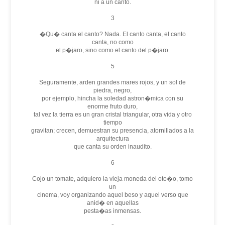
ni a un canto.
3
�Qu� canta el canto? Nada. El canto canta, el canto
canta, no como
el p�jaro, sino como el canto del p�jaro.
5
Seguramente, arden grandes mares rojos, y un sol de
piedra, negro,
por ejemplo, hincha la soledad astron�mica con su
enorme fruto duro,
tal vez la tierra es un gran cristal triangular, otra vida y otro
tiempo
gravitan; crecen, demuestran su presencia, atornillados a la
arquitectura
que canta su orden inaudito.
6
Cojo un tomate, adquiero la vieja moneda del oto�o, tomo
un
cinema, voy organizando aquel beso y aquel verso que
anid� en aquellas
pesta�as inmensas.