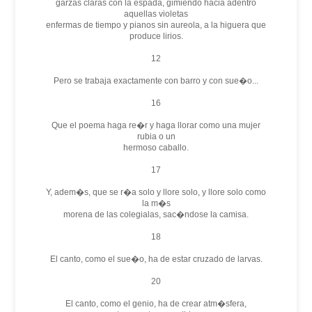
garzas claras con la espada, gimiendo hacia adentro
aquellas violetas
enfermas de tiempo y pianos sin aureola, a la higuera que
produce lirios.
12
Pero se trabaja exactamente con barro y con sue�o...
16
Que el poema haga re�r y haga llorar como una mujer
rubia o un
hermoso caballo.
17
Y, adem�s, que se r�a solo y llore solo, y llore solo como
la m�s
morena de las colegialas, sac�ndose la camisa.
18
El canto, como el sue�o, ha de estar cruzado de larvas.
20
El canto, como el genio, ha de crear atm�sfera,