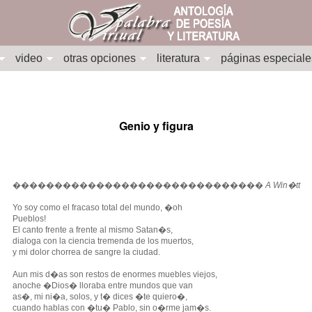
video
otras opciones
literatura
páginas especiale
Genio y figura
������������������������������
A Win�tt
Yo soy como el fracaso total del mundo, �oh
Pueblos!
El canto frente a frente al mismo Satan�s,
dialoga con la ciencia tremenda de los muertos,
y mi dolor chorrea de sangre la ciudad.
Aun mis d�as son restos de enormes muebles viejos,
anoche �Dios� lloraba entre mundos que van
as�, mi ni�a, solos, y t� dices �te quiero�,
cuando hablas con �tu� Pablo, sin o�rme jam�s.