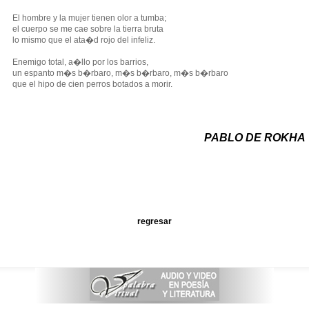
El hombre y la mujer tienen olor a tumba;
el cuerpo se me cae sobre la tierra bruta
lo mismo que el ata�d rojo del infeliz.
Enemigo total, a�llo por los barrios,
un espanto m�s b�rbaro, m�s b�rbaro, m�s b�rbaro
que el hipo de cien perros botados a morir.
PABLO DE ROKHA
regresar