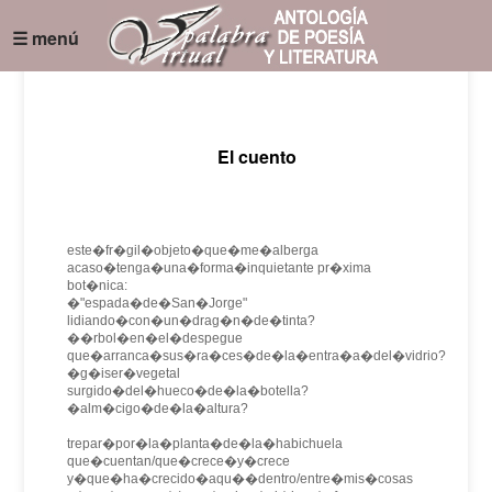
☰ menú
El cuento
este�fr�gil�objeto�que�me�alberga
acaso�tenga�una�forma�inquietante pr�xima
bot�nica:
�"espada�de�San�Jorge"
lidiando�con�un�drag�n�de�tinta?
��rbol�en�el�despegue
que�arranca�sus�ra�ces�de�la�entra�a�del�vidrio?
�g�iser�vegetal
surgido�del�hueco�de�la�botella?
�alm�cigo�de�la�altura?
trepar�por�la�planta�de�la�habichuela
que�cuentan/que�crece�y�crece
y�que�ha�crecido�aqu��dentro/entre�mis�cosas