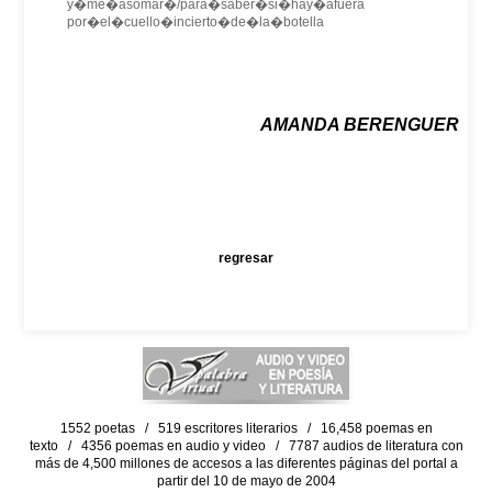
y�me�asomar�/para�saber�si�hay�afuera
por�el�cuello�incierto�de�la�botella
AMANDA BERENGUER
regresar
1552 poetas / 519 escritores literarios / 16,458 poemas en
texto / 4356 poemas en audio y video / 7787 audios de literatura con
más de 4,500 millones de accesos a las diferentes páginas del portal a
partir del 10 de mayo de 2004