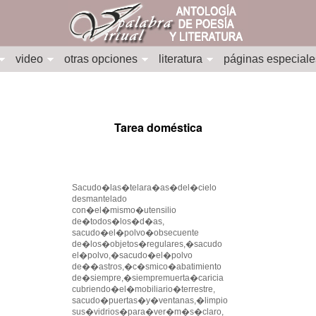
video
otras opciones
literatura
páginas especiale
Tarea doméstica
Sacudo�las�telara�as�del�cielo
desmantelado
con�el�mismo�utensilio
de�todos�los�d�as,
sacudo�el�polvo�obsecuente
de�los�objetos�regulares,�sacudo
el�polvo,�sacudo�el�polvo
de��astros,�c�smico�abatimiento
de�siempre,�siempremuerta�caricia
cubriendo�el�mobiliario�terrestre,
sacudo�puertas�y�ventanas,�limpio
sus�vidrios�para�ver�m�s�claro,