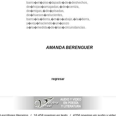
barro�el�piso�tapado�de�deshechos,
de�hojas�arrugadas,�de�ceniza,
de�migas,�de�pisadas,
de�huesos�relucientes,
barro�la�tierra,�m�s�abajo,�la�tierra,
y�voy�haciendo�un�pozo
a�la�medida�de�las�circunstancias.
AMANDA BERENGUER
regresar
escritores literarios / 16,458 poemas en texto / 4356 poemas en audio y vid