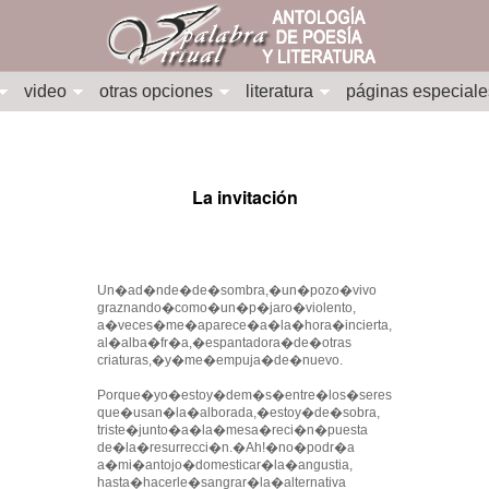
video
otras opciones
literatura
páginas especiale
La invitación
Un�ad�nde�de�sombra,�un�pozo�vivo
graznando�como�un�p�jaro�violento,
a�veces�me�aparece�a�la�hora�incierta,
al�alba�fr�a,�espantadora�de�otras
criaturas,�y�me�empuja�de�nuevo.
Porque�yo�estoy�dem�s�entre�los�seres
que�usan�la�alborada,�estoy�de�sobra,
triste�junto�a�la�mesa�reci�n�puesta
de�la�resurrecci�n.�Ah!�no�podr�a
a�mi�antojo�domesticar�la�angustia,
hasta�hacerle�sangrar�la�alternativa