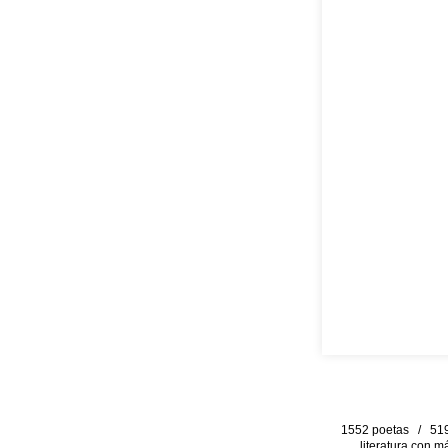
1552 poetas / 519 
literatura con m