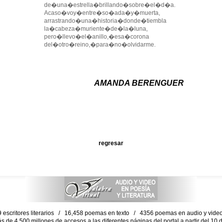
de�una�estrella�brillando�sobre�el�d�a.
Acaso�voy�entre�so�ada�y�muerta,
arrastrando�una�historia�donde�tiembla
la�cabeza�muriente�de�la�luna,
pero�llevo�el�anillo,�esa�corona
del�otro�reino,�para�no�olvidarme.
AMANDA BERENGUER
regresar
escritores literarios / 16,458 poemas en texto / 4356 poemas en audio y vid
ás de 4,500 millones de accesos a las diferentes páginas del portal a partir del 1