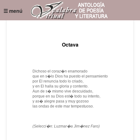
☰ menú
Octava
Dichoso el coraz�n enamorado
que en s�lo Dios ha puesto el pensamiento
por El renuncia todo lo criado,
y en El halla su gloria y contento.
Aun de s� mismo vive descuidado,
porque en su Dios est� todo su intento,
y as� alegre pasa y muy gozoso
las ondas de este mar tempestuoso.
(Selecci�n: Luzmar�a Jim�nez Faro)