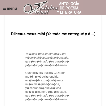
☰ menú
Dilectus meus mihi (Ya toda me entregué y di...)
Ya�toda�me�entregu�y�di,
y�de�tal�suerte�he�trocado,
que�mi�Amado�es para�m�,
y�yo�soy�para�mi�Amado.
Cuando�el�dulce�Cazador
me�tir�y�dej�rendida,
en�los�brazos�del�amor
mi�alma�qued�ca�da,
y�cobrando�nueva�vida
de�tal�manera�he�trocado,
que�mi�Amado�es para�m�
y�yo�soy�para�mi�Amado.