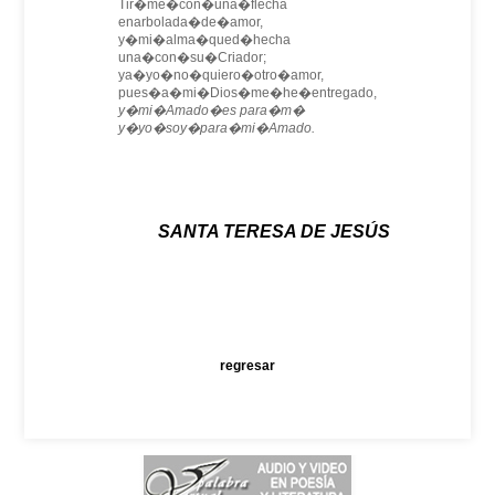
Tir�me�con�una�flecha
enarbolada�de�amor,
y�mi�alma�qued�hecha
una�con�su�Criador;
ya�yo�no�quiero�otro�amor,
pues�a�mi�Dios�me�he�entregado,
y�mi�Amado�es para�m�
y�yo�soy�para�mi�Amado.
SANTA TERESA DE JESÚS
regresar