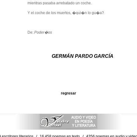
mientras pasaba arrebatado un coche.
Y el coche de los muertos, �qui�n lo gu�a?
De:
Poder�os
GERMÁN PARDO GARCÍA
regresar
escritores literarios / 16,458 poemas en texto / 4356 poemas en audio y vid