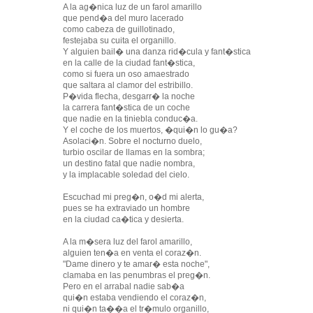
A la ag�nica luz de un farol amarillo
que pend�a del muro lacerado
como cabeza de guillotinado,
festejaba su cuita el organillo.
Y alguien bail� una danza rid�cula y fant�stica
en la calle de la ciudad fant�stica,
como si fuera un oso amaestrado
que saltara al clamor del estribillo.
P�vida flecha, desgarr� la noche
la carrera fant�stica de un coche
que nadie en la tiniebla conduc�a.
Y el coche de los muertos, �qui�n lo gu�a?
Asolaci�n. Sobre el nocturno duelo,
turbio oscilar de llamas en la sombra;
un destino fatal que nadie nombra,
y la implacable soledad del cielo.
Escuchad mi preg�n, o�d mi alerta,
pues se ha extraviado un hombre
en la ciudad ca�tica y desierta.
A la m�sera luz del farol amarillo,
alguien ten�a en venta el coraz�n.
"Dame dinero y te amar� esta noche",
clamaba en las penumbras el preg�n.
Pero en el arrabal nadie sab�a
qui�n estaba vendiendo el coraz�n,
ni qui�n ta��a el tr�mulo organillo,