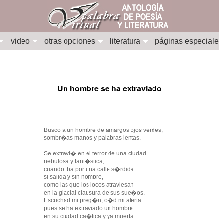
video
otras opciones
literatura
páginas especiale
Un hombre se ha extraviado
Busco a un hombre de amargos ojos verdes,
sombr�as manos y palabras lentas.
Se extravi� en el terror de una ciudad
nebulosa y fant�stica,
cuando iba por una calle s�rdida
si salida y sin nombre,
como las que los locos atraviesan
en la glacial clausura de sus sue�os.
Escuchad mi preg�n, o�d mi alerta
pues se ha extraviado un hombre
en su ciudad ca�tica y ya muerta.