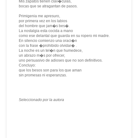
Mis zapatos tienen clav�culas,
bocas que se atragantan de pasos.
Primigenia me apresuro,
por primera vez en los labios
del hombre que jam�s bes�.
La nostalgia esta cocida a mano
como ese delantal que guarda en su ropero mi madre.
En silencio comienzo una oraci�n
con la frase �prohibido olvidar� .
La noche es un tel�n que humedece,
un abrazo m�s por ofrecer,
uno persuasivo de adioses que no son definitivos.
Concluyo:
que los besos son para los que aman
sin promesas ni esperanzas.
Seleccionado por la autora