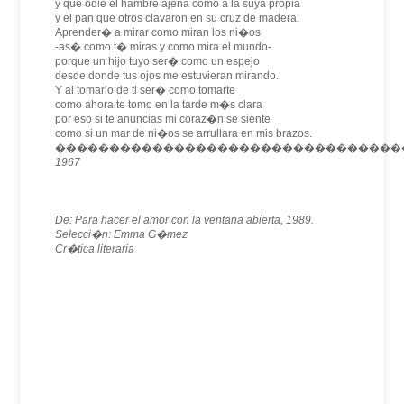
y que odie el hambre ajena como a la suya propia
y el pan que otros clavaron en su cruz de madera.
Aprender� a mirar como miran los ni�os
-as� como t� miras y como mira el mundo-
porque un hijo tuyo ser� como un espejo
desde donde tus ojos me estuvieran mirando.
Y al tomarlo de ti ser� como tomarte
como ahora te tomo en la tarde m�s clara
por eso si te anuncias mi coraz�n se siente
como si un mar de ni�os se arrullara en mis brazos.
��������������������������������
1967
De: Para hacer el amor con la ventana abierta, 1989.
Selecci�n: Emma G�mez
Cr�tica literaria